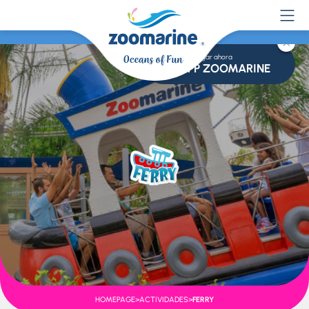
Descargar ahora
APP ZOOMARINE
HOMEPAGE
>
ACTIVIDADES
>
FERRY