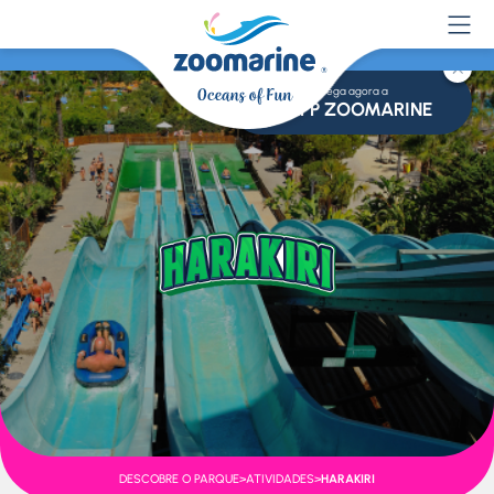
Descarrega agora a
APP ZOOMARINE
DESCOBRE O PARQUE
>
ATIVIDADES
>
HARAKIRI