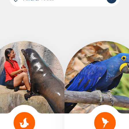
Pode molhar
Todas
Seca
> 0,90 m
Aquática
> 0,95 m
Familiar
> 1,00 m
Infantil
> 1,05 m
Intensa
> 1,10 m
> 1,20 m
> 1,30 m
< 1,95 m
Sem altura mínima