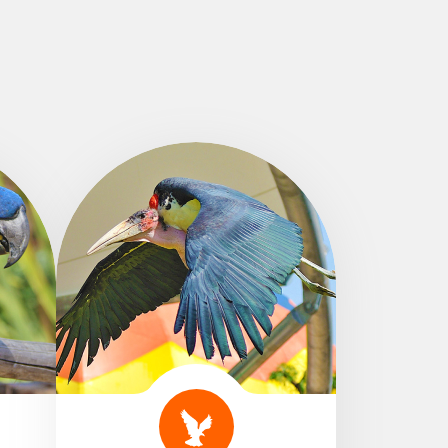
Época Baixa (mar a mai | set a nov)
Época Alta (jun a set)
Abril a Outubro