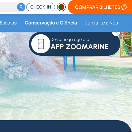
CHECK-IN
COMPRAR BILHETES
 Escolas
Conservação e Ciência
Junta-te a Nós
Descarrega agora a
APP ZOOMARINE